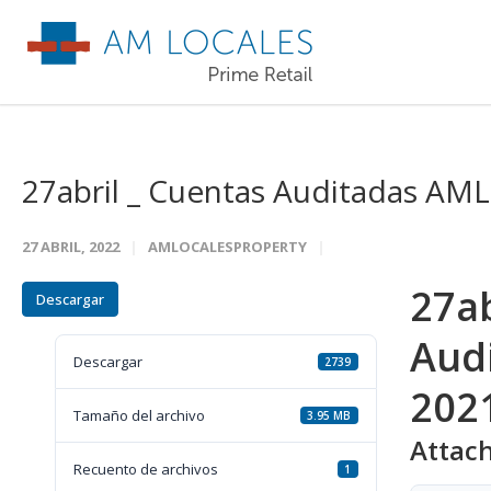
27abril _ Cuentas Auditadas AML
27 ABRIL, 2022
AMLOCALESPROPERTY
27ab
Descargar
Audi
Descargar
2739
202
Tamaño del archivo
3.95 MB
Attach
Recuento de archivos
1