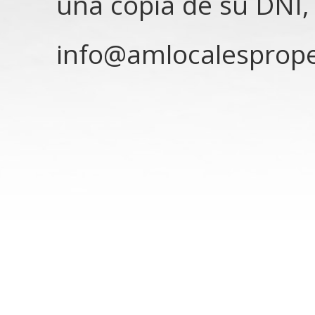
una copia de su DNI, 
info@amlocalesprope