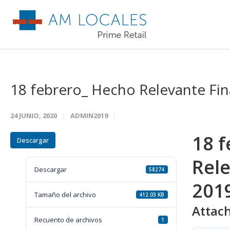
18 febrero_ Hecho Relevante Fin
24 JUNIO, 2020
ADMIN2019
18 
Descargar
Rele
Descargar
58274
201
Tamaño del archivo
412.03 KB
Attach
Recuento de archivos
1