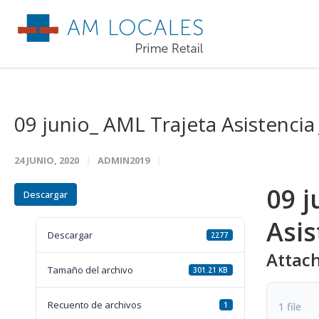
09 junio_ AML Trajeta Asistencia
24 JUNIO, 2020
ADMIN2019
09 j
Descargar
Asis
Descargar
2277
Attach
Tamaño del archivo
301.21 KB
Recuento de archivos
1 file
1